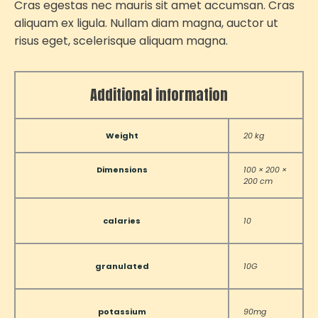
Cras egestas nec mauris sit amet accumsan. Cras
aliquam ex ligula. Nullam diam magna, auctor ut
risus eget, scelerisque aliquam magna.
Additional information
Weight
20 kg
Dimensions
100 × 200 ×
200 cm
calaries
10
granulated
10G
potassium
90mg