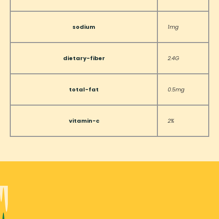
sodium
1mg
dietary-fiber
2.4G
total-fat
0.5mg
vitamin-c
2%